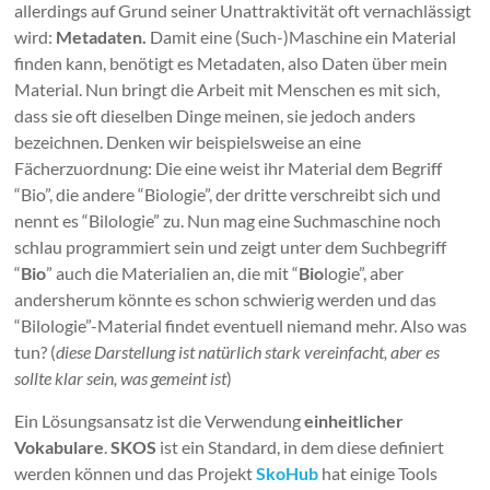
allerdings auf Grund seiner Unattraktivität oft vernachlässigt
wird:
Metadaten
.
Damit eine (Such-)Maschine ein Material
finden kann, benötigt es Metadaten, also Daten über mein
Material. Nun bringt die Arbeit mit Menschen es mit sich,
dass sie oft dieselben Dinge meinen, sie jedoch anders
bezeichnen. Denken wir beispielsweise an eine
Fächerzuordnung: Die eine weist ihr Material dem Begriff
“Bio”, die andere “Biologie”, der dritte verschreibt sich und
nennt es “Bilologie” zu. Nun mag eine Suchmaschine noch
schlau programmiert sein und zeigt unter dem Suchbegriff
“
Bio
” auch die Materialien an, die mit “
Bio
logie”, aber
andersherum könnte es schon schwierig werden und das
“Bilologie”-Material findet eventuell niemand mehr. Also was
tun? (
diese Darstellung ist natürlich stark vereinfacht, aber es
sollte klar sein, was gemeint ist
)
Ein Lösungsansatz ist die Verwendung
einheitlicher
Vokabulare
.
SKOS
ist ein Standard, in dem diese definiert
werden können und das Projekt
SkoHub
hat einige Tools