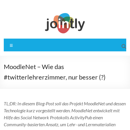
Zum
Inhalt
springen
Jointly
Gemeinsam für OER
Menü
MoodleNet – Wie das
#twitterlehrerzimmer, nur besser (?)
TL;DR: In diesem Blog-Post soll das Projekt MoodleNet und dessen
Technologie kurz vorgestellt werden. MoodleNet entwickelt mit
Hilfe des Social Network Protokolls ActivityPub einen
Community-basierten Ansatz, um Lehr- und Lernmaterialien