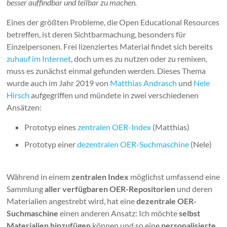
besser auffindbar und teilbar zu machen.
Eines der größten Probleme, die Open Educational Resources
betreffen, ist deren Sichtbarmachung, besonders für
Einzelpersonen. Frei lizenziertes Material findet sich bereits
zuhauf im Internet
, doch um es zu nutzen oder zu remixen,
muss es zunächst einmal gefunden werden. Dieses Thema
wurde auch im Jahr 2019 von
Matthias Andrasch
und
Nele
Hirsch
aufgegriffen und mündete in zwei verschiedenen
Ansätzen:
Prototyp eines
zentralen OER-Index
(Matthias)
Prototyp einer
dezentralen OER-Suchmaschine
(Nele)
Während in einem
zentralen Index
möglichst umfassend eine
Sammlung
aller verfügbaren OER-Repositorien
und deren
Materialien angestrebt wird, hat eine
dezentrale OER-
Suchmaschine
einen anderen Ansatz: Ich möchte
selbst
Materialien hinzufügen
können und so eine
personalisierte