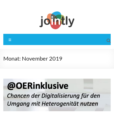
Zum
Inhalt
springen
Jointly
Gemeinsam für OER
Menü
Monat:
November 2019