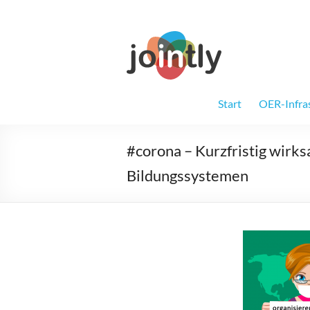
Zum
Inhalt
springen
Jointly
Gemeinsam für
Start
OER-Infra
#corona – Kurzfristig wirk
Bildungssystemen