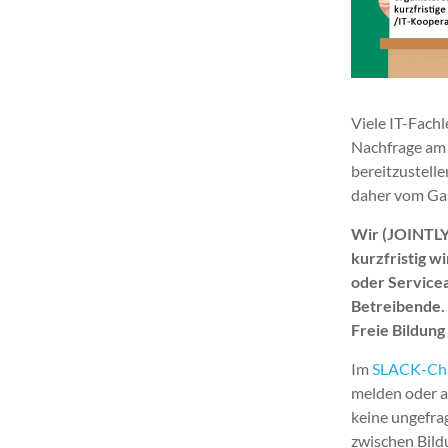
Viele IT-Fachl
Nachfrage am 
bereitzustell
daher vom Ga
Wir (JOINTLY
kurzfristig w
oder Service
Betreibende.
Freie Bildung
Im
SLACK-Cha
melden oder au
keine ungefra
zwischen Bild