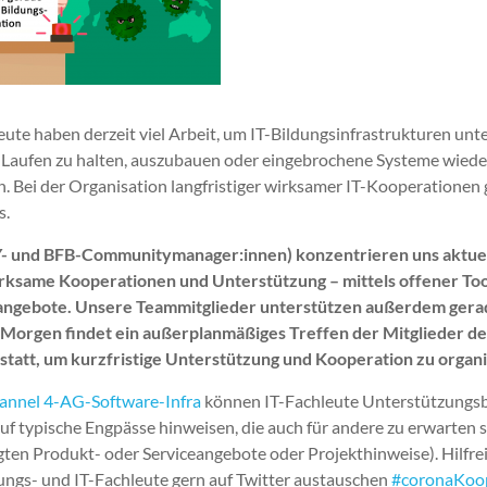
eute haben derzeit viel Arbeit, um IT-Bildungsinfrastrukturen unt
Laufen zu halten, auszubauen oder eingebrochene Systeme wiede
en. Bei der Organisation langfristiger wirksamer IT-Kooperationen
s.
- und BFB-Communitymanager:innen) konzentrieren uns aktuel
irksame Kooperationen und Unterstützung – mittels offener Too
angebote. Unsere Teammitglieder unterstützen außerdem gerad
 Morgen findet ein außerplanmäßiges Treffen der Mitglieder d
 statt, um kurzfristige Unterstützung und Kooperation zu organi
nnel 4-AG-Software-Infra
können IT-Fachleute Unterstützungs
f typische Engpässe hinweisen, die auch für andere zu erwarten si
gten Produkt- oder Serviceangebote oder Projekthinweise). Hilfre
ungs- und IT-Fachleute gern auf Twitter austauschen
#coronaKoo