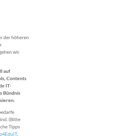
er der höheren
r
 gehen wir
l auf
ls, Contents
e IT-
es Bündnis
sieren.
bedarfe
nd. (Bitte
iche Tipps
p4EduIT
.