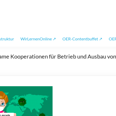
 OER
struktur
WirLernenOnline ↗
OER-Contentbuffet ↗
OER
same Kooperationen für Betrieb und Ausbau von