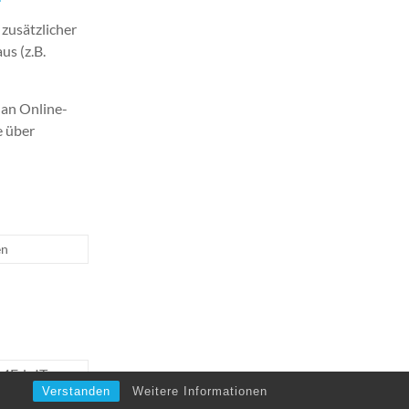
 zusätzlicher
us (z.B.
 an Online-
e über
en
op4EduIT
→
Verstanden
Weitere Informationen