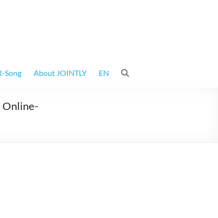
-Song
About JOINTLY
EN
 Online-