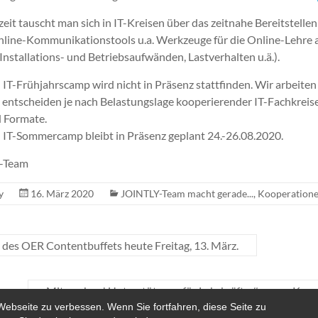
zeit tauscht man sich in IT-Kreisen über das zeitnahe Bereitstellen
line-Kommunikationstools u.a. Werkzeuge für die Online-Lehre a
Installations- und Betriebsaufwänden, Lastverhalten u.ä.).
IT-Frühjahrscamp wird nicht in Präsenz stattfinden. Wir arbeiten
entscheiden je nach Belastungslage kooperierender IT-Fachkreis
 Formate.
IT-Sommercamp bleibt in Präsenz geplant 24.-26.08.2020.
Y-Team
y
16. März 2020
JOINTLY-Team macht gerade...
,
Kooperation
des OER Contentbuffets heute Freitag, 13. März.
Mitmachen! Unterstützung für Lehrkräfte #coronaKo
Webseite zu verbessen. Wenn Sie fortfahren, diese Seite zu