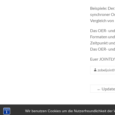
Beispiele: Der
synchroner On
Vergleich von 
Das OER- und 
Formaten und 
Zeitpunkt und
Das OER- und 
Euer JOINTL
zobeljointl
←
Update 
Wir benutzen Cookies um die Nutzerfreundlichkeit der 