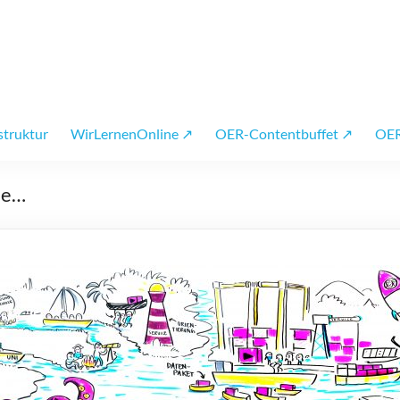
 OER
struktur
WirLernenOnline ↗
OER-Contentbuffet ↗
OER
de…