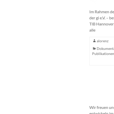
Im Rahmen der
der gi e.V. – 
TIB Hannover 
alle
alorenz
Dokument
Publikatione
Wir freuen un
entwickeln im