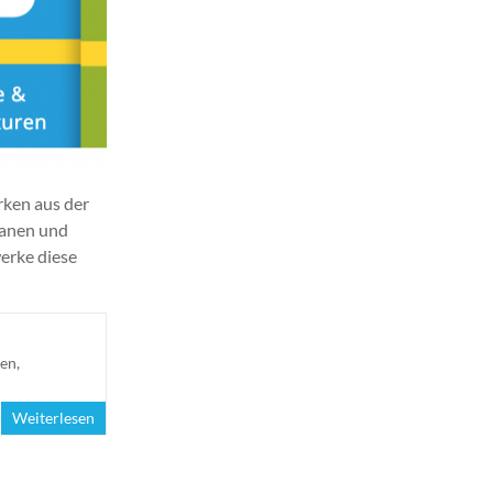
rken aus der
lanen und
erke diese
gen
,
Weiterlesen