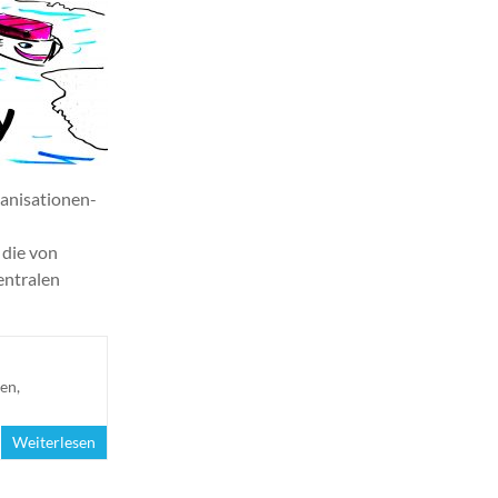
ganisationen-
 die von
entralen
gen
,
Weiterlesen