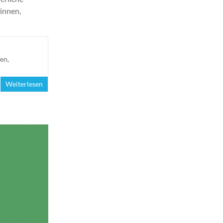
innen,
gen
,
Weiterlesen