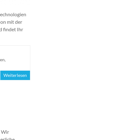
technologien
ion mit der
 findet Ihr
gen
,
Weiterlesen
! Wir
erliche