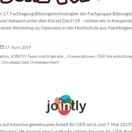
 17. Fachtagung Bildungstechnologien der Fachgruppe Bildungs
besser bekannt unter dem Kürzel DeLFI19 – richten wir in Kooperat
einen Workshop zu Openness in der Hochschule aus. Nachfolgend
17. April 2019
ation
,
JOINTLY-Team macht gerade...
,
Kooperationen
,
OER-Veranstaltun
n
,
Uncategorized
,
Unkategorisiert
s auf intensive gemeinsame Arbeit für OER am 6. und 7. Mai 2019
 World-Café-Format eine Landkarte nötiger Services für OER-förd