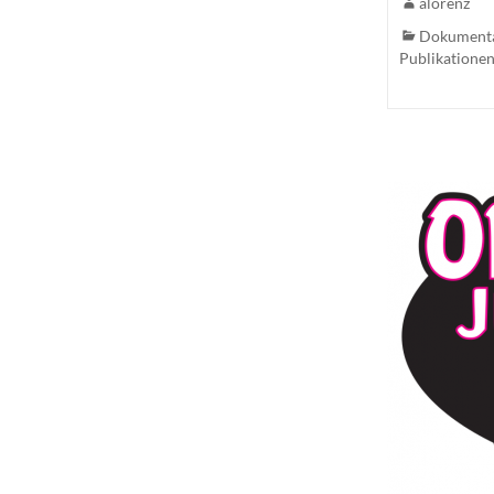
alorenz
Dokument
Publikatione