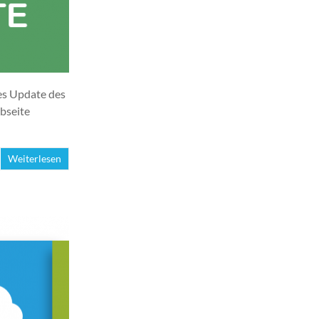
es Update des
bseite
Weiterlesen