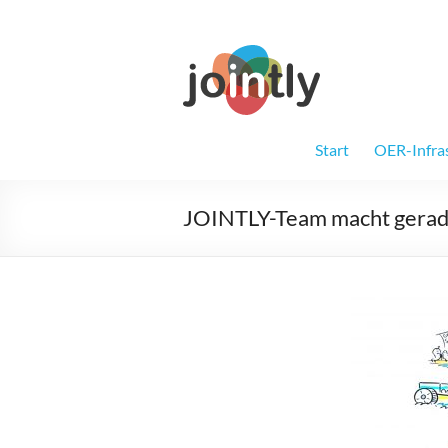
Zum
Inhalt
springen
Jointly
Gemeinsam für
Start
OER-Infra
JOINTLY-Team macht gera