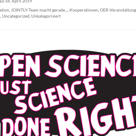
18. April 2019
ation
,
JOINTLY-Team macht gerade...
,
Kooperationen
,
OER-Veranstaltun
n
,
Uncategorized
,
Unkategorisiert