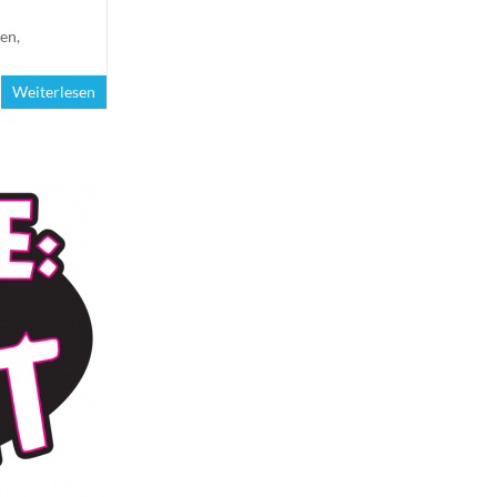
gen
,
Weiterlesen