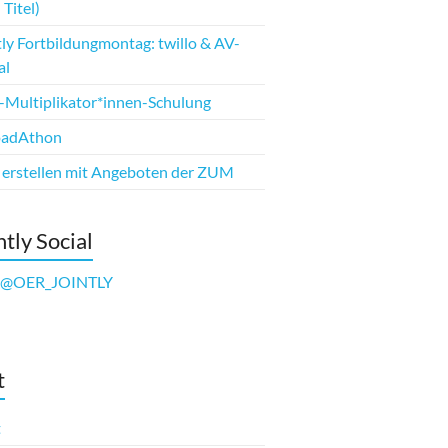
 Titel)
tly Fortbildungmontag: twillo & AV-
al
Multiplikator*innen-Schulung
oadAthon
erstellen mit Angeboten der ZUM
ntly Social
@OER_JOINTLY
t
t