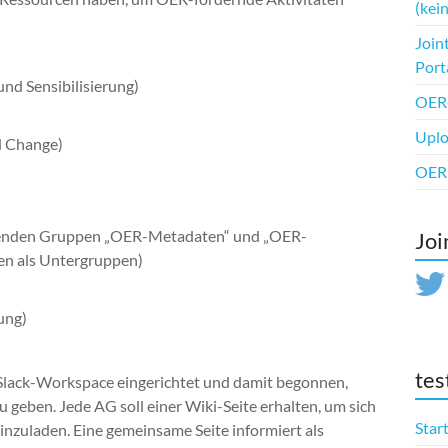
(kein
Join
Port
 und Sensibilisierung)
OER-
Upl
nd Change)
OER 
henden Gruppen „OER-Metadaten“ und „OER-
Joi
ben als Untergruppen)
ung)
tes
Slack-Workspace eingerichtet und damit begonnen,
geben. Jede AG soll einer Wiki-Seite erhalten, um sich
Star
nzuladen. Eine gemeinsame Seite informiert als