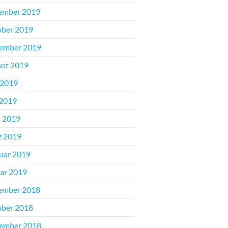
ember 2019
ber 2019
ember 2019
st 2019
 2019
2019
l 2019
z 2019
uar 2019
ar 2019
ember 2018
ber 2018
ember 2018