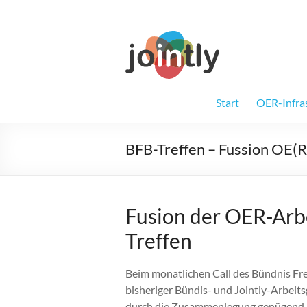
Zum
Inhalt
springen
Jointly
Gemeinsam für
Start
OER-Infra
BFB-Treffen – Fussion OE(R
Fusion der OER-Arb
Treffen
Beim monatlichen Call des Bündnis Fr
bisheriger Bündis- und Jointly-Arbeits
durch die Zusammenlegung genügend 