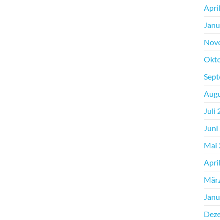
Apri
Janu
Nov
Okto
Sept
Augu
Juli
Juni
Mai 
Apri
Mär
Janu
Dez