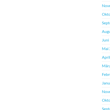
Nov
Okto
Sept
Augu
Juni
Mai 
Apri
Mär
Febr
Janu
Nov
Okto
Sept