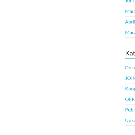
Juni
Mai 
Apri
Mär
Kat
Dok
JOIN
Koop
OER-
Publ
Unka