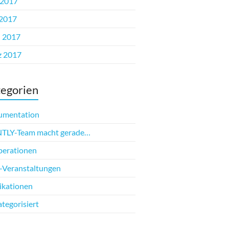
 2017
2017
l 2017
z 2017
egorien
umentation
TLY-Team macht gerade…
erationen
Veranstaltungen
ikationen
tegorisiert