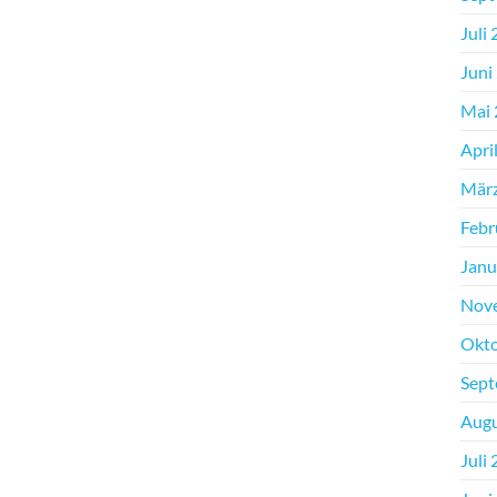
Juli
Juni
Mai 
Apri
Mär
Febr
Janu
Nov
Okto
Sept
Augu
Juli