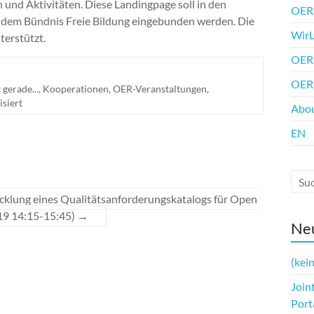
 und Aktivitäten. Diese Landingpage soll in den
OER-
dem Bündnis Freie Bildung eingebunden werden. Die
WirL
erstützt.
OER-
OER
gerade...
,
Kooperationen
,
OER-Veranstaltungen
,
siert
Abo
EN
icklung eines Qualitätsanforderungskatalogs für Open
19 14:15-15:45)
→
Neu
(kein
Join
Port