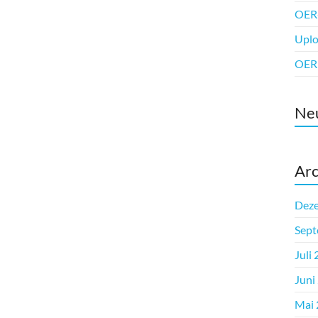
OER-
Upl
OER 
Ne
Arc
Dez
Sept
Juli
Juni
Mai 