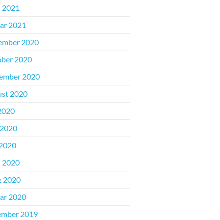
l 2021
ar 2021
ember 2020
ber 2020
ember 2020
st 2020
 2020
 2020
2020
l 2020
z 2020
ar 2020
ember 2019