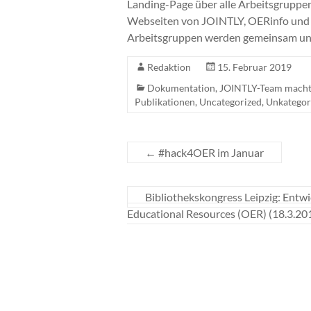
Landing-Page über alle Arbeitsgruppen
Webseiten von JOINTLY, OERinfo und 
Arbeitsgruppen werden gemeinsam unt
Redaktion
15. Februar 2019
Dokumentation
,
JOINTLY-Team macht 
Publikationen
,
Uncategorized
,
Unkategori
←
#hack4OER im Januar
Bibliothekskongress Leipzig: Entw
Educational Resources (OER) (18.3.20