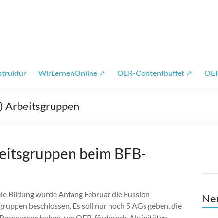
 OER
struktur
WirLernenOnline ↗
OER-Contentbuffet ↗
OER
) Arbeitsgruppen
eitsgruppen beim BFB-
eie Bildung wurde Anfang Februar die Fussion
Neu
gruppen beschlossen. Es soll nur noch 5 AGs geben, die
Ressourcen haben, um OER-fördernde Aktivitäten