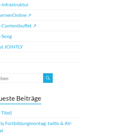
Infrastruktur
ernenOnline ↗
Contentbuffet ↗
-Song
ut JOINTLY
este Beiträge
 Titel)
tly Fortbildungmontag: twillo & AV-
al